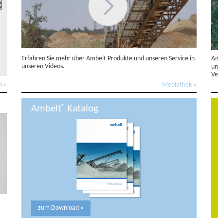
Erfahren Sie mehr über Ambelt Produkte und unseren Service in
Am
unseren Videos.
un
Ve
n »
Mediathek »
Ambelt
Katalog
®
zum Download »