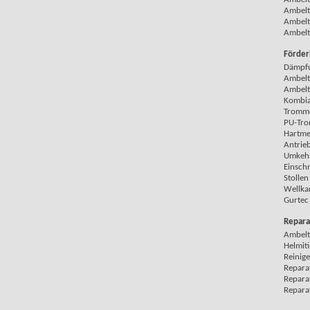
Ambelt
Ambelt
Ambelt
Förde
Dämpfu
Ambelt
Ambelt
Kombia
Tromme
PU-Tro
Hartmet
Antrie
Umkeh
Einsch
Stollen
Wellka
Gurtec 
Repara
Ambelt
Helmiti
Reinige
Repara
Repara
Reparat