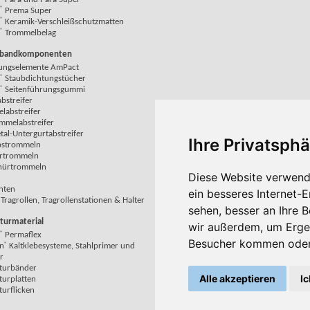
®
Prema Super
®
Keramik-Verschleißschutzmatten
®
Trommelbelag
rbandkomponenten
ngselemente AmPact
®
Staubdichtungstücher
®
Seitenführungsgummi
bstreifer
labstreifer
mmelabstreifer
al-Untergurtabstreifer
Ihre Privatsphä
bstrommeln
rtrommeln
nürtrommeln
Diese Website verwend
nten
ein besseres Internet-
Tragrollen, Tragrollenstationen & Halter
sehen, besser an Ihre 
turmaterial
wir außerdem, um Erge
®
Permaflex
Besucher kommen oder 
®
n
Kaltklebesysteme, Stahlprimer und
r
turbänder
Alle akzeptieren
Ic
turplatten
urflicken