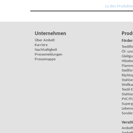
zu den Produkte
Unternehmen
Prod
Über Ambelt
Förder
Karriere
Textilf
Nachhaltigkeit
Öl- und
Pressemeldungen
Gleitgu
Pressemappe
Hitzeb
Flammw
Steilfö
RipSto
Stahlse
Wellka
Textil-
Stahlse
PVC/PU
Superg
Lebens
Sonder
Versch
Ambelt
Ambelt