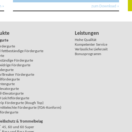
n »
zum Download »
ukte
Leistungen
Hohe Qualität
gurte
Kompetenter Service
ördergurte
Verlässliche Lieferzeit
 fettbeständige Fördergurte
Bonusprogramm
rte
eständige Fördergurte
idrige Fördergurte
rdergurte
p/Breaker Fördergurte
ilfördergurte
ntengurte
Elevatorgurte
il-Elevatorgurte
 Leichtfördergurte
rip Fördergurte (Rough Top)
mittelechte Fördergurte (FDA-Konform)
fördergurte
leißschutz & Trommelbelag
®
45, 60 und 60 Super
®
Para und Para Super