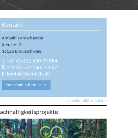
Kontakt
®
Ambelt
Förderbänder
Kreuztor 2
38126 Braunschweig
T.
+49 (0) 531 680 93 084
F.
+49 (0) 531 180 544 57
E.
kontakt@ambelt.de
zum Kontaktformular »
zum Kontaktformular »
achhaltigkeitsprojekte