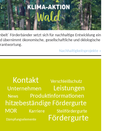
belt
Förderbänder setzt sich für nachhaltige Entwicklung ein
®
d übernimmt ökonomische, gesellschaftliche und öklologische
rantwortung.
Nachhaltigkeitsprojekte »
Kontakt
Verschleißschutz
Leistungen
Unternehmen
Produktinformationen
News
hitzebeständige Fördergurte
MOR
Karriere
Steilfördergurte
Fördergurte
Dämpfungselemente